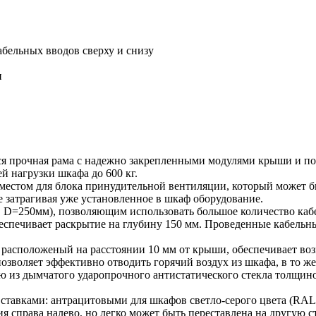
абельных вводов сверху и снизу
и
я прочная рама с надежно закрепленными модулями крыши и по
й нагрузки шкафа до 600 кг.
стом для блока принудительной вентиляции, который может быт
е затрагивая уже установленное в шкаф оборудование.
D=250мм), позволяющим использовать большое количество кабе
еспечивает раскрытие на глубину 150 мм. Проведенные кабель
 расположеный на расстоянии 10 мм от крыши, обеспечивает во
зволяет эффективно отводить горячий воздух из шкафа, в то же
ю из дымчатого ударопрочного антистатического стекла толщин
авками: антрацитовыми для шкафов светло-серого цвета (RAL 
я справа налево, но легко может быть переставлена на другую 