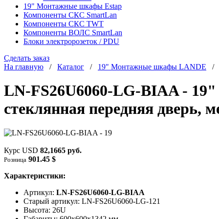
19" Монтажные шкафы Estap
Компоненты СКС SmartLan
Компоненты СКС TWT
Компоненты ВОЛС SmartLan
Блоки электророзеток / PDU
Сделать заказ
На главную
/
Каталог
/
19" Монтажные шкафы LANDE
LN-FS26U6060-LG-BIAA - 19"
стеклянная передняя дверь, м
Курс USD
82,1665 руб.
901.45 $
Розница
Характеристики:
Артикул:
LN-FS26U6060-LG-BIAA
Старый артикул: LN-FS26U6060-LG-121
Высота: 26U
Габариты: 600х600x1342 мм