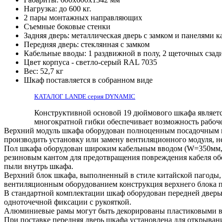
Нагрузка: до 600 кг.
2 пары монтажных направляющих
Съемные боковые стенки
Задняя дверь: металлическая дверь с замком и панелями к
Передняя дверь: стеклянная с замком
Кабельные вводы: 1 раздвижной в полу, 2 щеточных сзад
Цвет корпуса - светло-серый RAL 7035
Вес: 52,7 кг
Шкаф поставляется в собранном виде
КАТАЛОГ LANDE серия DYNAMIC
Конструктивной основой 19 дюймового шкафа являетс
многократной гибки обеспечивает возможность рабоче
Верхний модуль шкафа оборудован полноценным посадочным ме
производить установку или замену вентиляционного модуля, н
Пол шкафа оборудован широким кабельным вводом (W=350мм, 
резиновым кантом для предотвращения повреждения кабеля об
пыли внутрь шкафа.
Верхний блок шкафа, выполненный в стиле китайской пагоды,
вентиляционным оборудованием конструкция верхнего блока по
В стандартной комплектации шкаф оборудован передней дверь
одноточечной фиксации с рукояткой.
Алюминиевые рамы могут быть декорированы пластиковыми вст
При поставке передняя дверь шкафа установлена для открывани