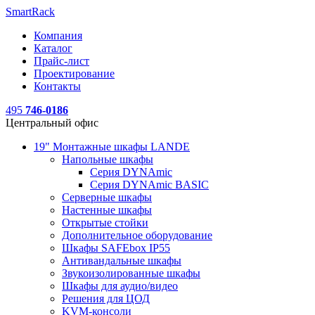
SmartRack
Компания
Каталог
Прайс-лист
Проектирование
Контакты
495
746-0186
Центральный офис
19" Монтажные шкафы LANDE
Напольные шкафы
Серия DYNAmic
Серия DYNAmic BASIC
Серверные шкафы
Настенные шкафы
Открытые стойки
Дополнительное оборудование
Шкафы SAFEbox IP55
Антивандальные шкафы
Звукоизолированные шкафы
Шкафы для аудио/видео
Решения для ЦОД
KVM-консоли