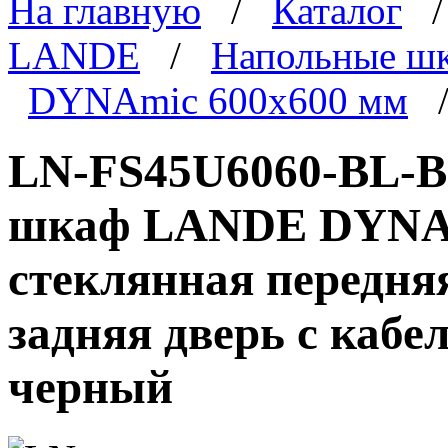
На главную
/
Каталог
LANDE
/
Напольные ш
DYNAmic 600x600 мм
/
LN-FS45U6060-BL-B
шкаф LANDE DYNAmi
стеклянная передня
задняя дверь с каб
черный