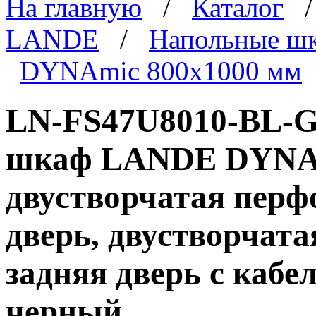
На главную
/
Каталог
LANDE
/
Напольные ш
DYNAmic 800x1000 мм
LN-FS47U8010-BL-G
шкаф LANDE DYNAmi
двустворчатая перф
дверь, двустворчат
задняя дверь с каб
черный