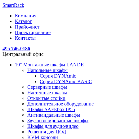
SmartRack
Компания
Каталог
Прайс-лист
Проектирование
Контакты
495
746-0186
Центральный офис
19" Монтажные шкафы LANDE
Напольные шкафы
Серия DYNAmic
Серия DYNAmic BASIC
Серверные шкафы
Настенные шкафы
Открытые стойки
Дополнительное оборудование
Шкафы SAFEbox IP55
Антивандальные шкафы
Звукоизолированные шкафы
Шкафы для аудио/видео
Решения для ЦОД
KVM-консоли