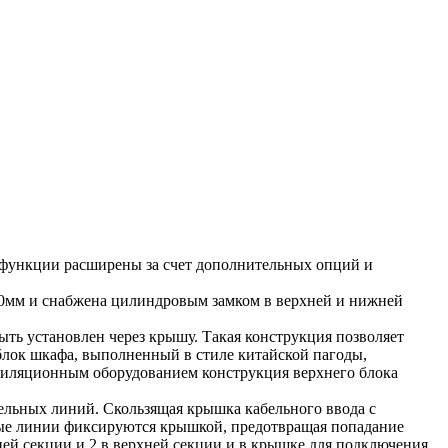
 функции расширены за счет дополнительных опций и
4,0мм и снабжена цилиндровым замком в верхней и нижней
ь установлен через крышу. Такая конструкция позволяет
блок шкафа, выполненный в стиле китайской пагоды,
тиляционным оборудованием конструкция верхнего блока
льных линий. Скользящая крышка кабельного ввода с
ные линии фиксируются крышкой, предотвращая попадание
й секции и 2 в верхней секции и в крышке для подключения