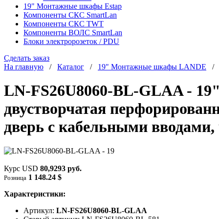
19" Монтажные шкафы Estap
Компоненты СКС SmartLan
Компоненты СКС TWT
Компоненты ВОЛС SmartLan
Блоки электророзеток / PDU
Сделать заказ
На главную
/
Каталог
/
19" Монтажные шкафы LANDE
LN-FS26U8060-BL-GLAA - 19"
двустворчатая перфорированн
дверь с кабельными вводами,
Курс USD
80,9293 руб.
1 148.24 $
Розница
Характеристики:
Артикул:
LN-FS26U8060-BL-GLAA