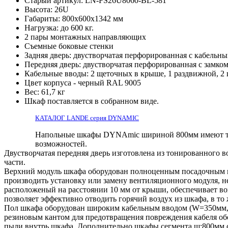
Старый артикул: LN-FS26U8060-BL-581
Высота: 26U
Габариты: 800х600x1342 мм
Нагрузка: до 600 кг.
2 пары монтажных направляющих
Съемные боковые стенки
Задняя дверь: двустворчатая перфорированная с кабельн
Передняя дверь: двустворчатая перфорированная с замко
Кабельные вводы: 2 щеточных в крыше, 1 раздвижной, 2 
Цвет корпуса - черный RAL 9005
Вес: 61,7 кг
Шкаф поставляется в собранном виде.
КАТАЛОГ LANDE серия DYNAMIC
Напольные шкафы DYNAmic шириной 800мм имеют те ж
возможностей.
Двустворчатая передняя дверь изготовлена из тонированного 
части.
Верхний модуль шкафа оборудован полноценным посадочным ме
производить установку или замену вентиляционного модуля, н
расположеный на расстоянии 10 мм от крыши, обеспечивает в
позволяет эффективно отводить горячий воздух из шкафа, в то
Пол шкафа оборудован широким кабельным вводом (W=350мм, 
резиновым кантом для предотвращения повреждения кабеля об
пыли внутрь шкафа. Дополнительно шкафы сегмента ш:800мм 