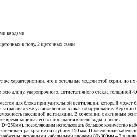
ыми вводами
м
щеточных в полу, 2 щеточных сзади
е характеристики, что и остальные модели этой серии, но их
во всю длину, ударопрочного, антистатичного стекла толщиной 
стом для блока принудительной вентиляции, который может быт
е затрагивая уже установленное в шкаф оборудование. Верхний 
озможность пассивной вентиляции. В сочетании с активным вен
 же время защищая его от попадания капель воды и пыли.
D=250мм), позволяющим использовать большое количество кабе
еспечивает раскрытие на глубину 150 мм. Проведенные кабель
снабжены щеточными кабельными вводами 80х300мм – 2 в нижне