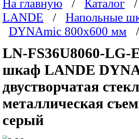
На главную
/
Каталог
LANDE
/
Напольные ш
DYNAmic 800x600 мм
/
LN-FS36U8060-LG-E
шкаф LANDE DYNAmi
двустворчатая стекл
металлическая съем
серый