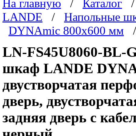
На главную
/
Каталог
LANDE
/
Напольные ш
DYNAmic 800x600 мм
/
LN-FS45U8060-BL-G
шкаф LANDE DYNAmi
двустворчатая перф
дверь, двустворчат
задняя дверь с каб
черный