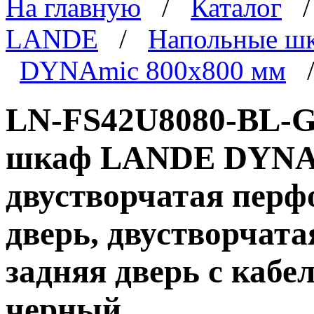
На главную
/
Каталог
LANDE
/
Напольные ш
DYNAmic 800x800 мм
/
LN-FS42U8080-BL-G
шкаф LANDE DYNAmi
двустворчатая перф
дверь, двустворчат
задняя дверь с каб
черный