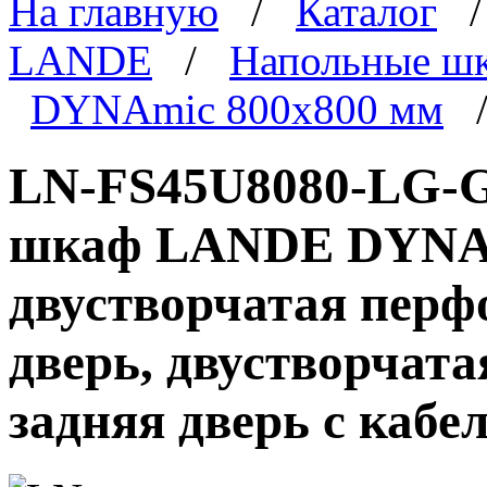
На главную
/
Каталог
LANDE
/
Напольные ш
DYNAmic 800x800 мм
/
LN-FS45U8080-LG-G
шкаф LANDE DYNAmi
двустворчатая перф
дверь, двустворчат
задняя дверь с каб