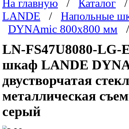
На главную
/
Каталог
LANDE
/
Напольные ш
DYNAmic 800x800 мм
/
LN-FS47U8080-LG-E
шкаф LANDE DYNAmi
двустворчатая стекл
металлическая съем
серый