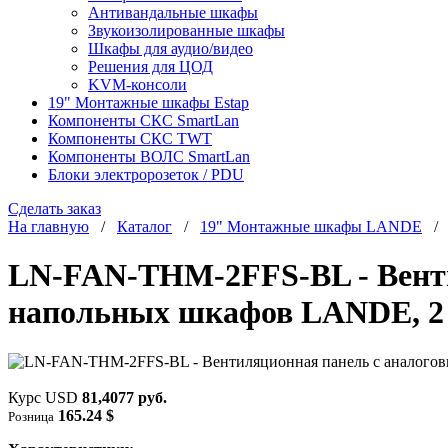
Антивандальные шкафы
Звукоизолированные шкафы
Шкафы для аудио/видео
Решения для ЦОД
KVM-консоли
19" Монтажные шкафы Estap
Компоненты СКС SmartLan
Компоненты СКС TWT
Компоненты ВОЛС SmartLan
Блоки электророзеток / PDU
Сделать заказ
На главную
/
Каталог
/
19" Монтажные шкафы LANDE
LN-FAN-THM-2FFS-BL - Венти
напольных шкафов LANDE, 2 
Курс USD
81,4077 руб.
165.24 $
Розница