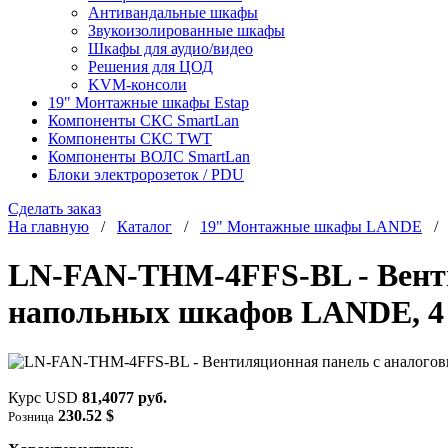
Антивандальные шкафы
Звукоизолированные шкафы
Шкафы для аудио/видео
Решения для ЦОД
KVM-консоли
19" Монтажные шкафы Estap
Компоненты СКС SmartLan
Компоненты СКС TWT
Компоненты ВОЛС SmartLan
Блоки электророзеток / PDU
Сделать заказ
На главную
/
Каталог
/
19" Монтажные шкафы LANDE
LN-FAN-THM-4FFS-BL - Венти
напольных шкафов LANDE, 4 
Курс USD
81,4077 руб.
230.52 $
Розница