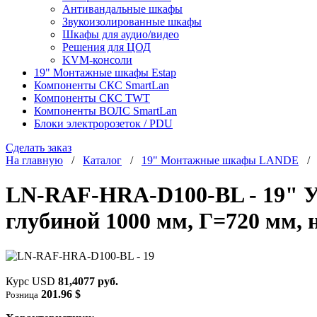
Антивандальные шкафы
Звукоизолированные шкафы
Шкафы для аудио/видео
Решения для ЦОД
KVM-консоли
19" Монтажные шкафы Estap
Компоненты СКС SmartLan
Компоненты СКС TWT
Компоненты ВОЛС SmartLan
Блоки электророзеток / PDU
Сделать заказ
На главную
/
Каталог
/
19" Монтажные шкафы LANDE
LN-RAF-HRA-D100-BL - 19" У
глубиной 1000 мм, Г=720 мм, н
Курс USD
81,4077 руб.
201.96 $
Розница