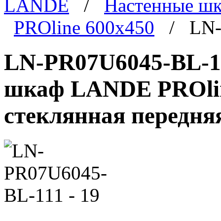
LANDE
/
Настенные ш
PROline 600x450
/ LN-P
LN-PR07U6045-BL-11
шкаф LANDE PROline
стеклянная передня