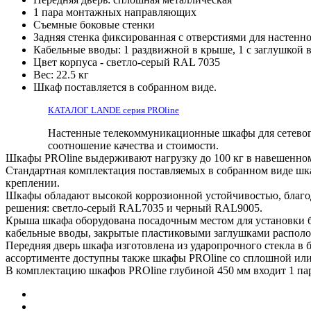
1 пара монтажных направляющих
Съемные боковые стенки
Задняя стенка фиксированная с отверстиями для настенн
Кабельные вводы: 1 раздвижной в крыше, 1 с заглушкой в 
Цвет корпуса - светло-серый RAL 7035
Вес: 22.5 кг
Шкаф поставляется в собранном виде.
КАТАЛОГ LANDE серия PROline
Настенные телекоммуникационные шкафы для сетевог
соотношение качества и стоимости.
Шкафы PROline выдерживают нагрузку до 100 кг в навешенном 
Стандартная комплектация поставляемых в собранном виде шк
креплении.
Шкафы обладают высокой коррозионной устойчивостью, благо
решения: светло-серый RAL7035 и черный RAL9005.
Крыша шкафа оборудована посадочным местом для установки 
кабельные вводы, закрытые пластиковыми заглушками располо
Передняя дверь шкафа изготовлена из ударопрочного стекла в 
ассортименте доступны также шкафы PROline со сплошной ил
В комплектацию шкафов PROline глубиной 450 мм входит 1 