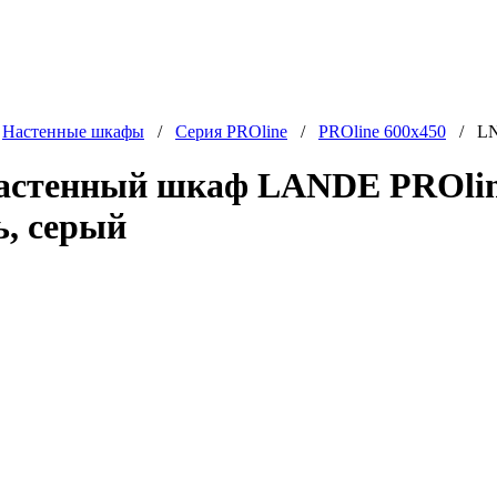
/
Настенные шкафы
/
Серия PROline
/
PROline 600x450
/ LN-
астенный шкаф LANDE PROline
ь, серый