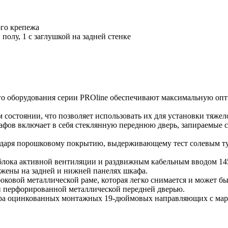
ого крепежа
полу, 1 с заглушкой на задней стенке
о оборудования серии PROline обеспечивают максимальную оп
состоянии, что позволяет использовать их для установки тяжел
афов включает в себя стеклянную переднюю дверь, запираемые 
даря порошковому покрытию, выдерживающему тест солевым ту
блока активной вентиляции и раздвижным кабельным вводом 1
жены на задней и нижней панелях шкафа.
боковой металлической раме, которая легко снимается и может б
и перфорированной металлической передней дверью.
пара оцинкованных монтажных 19-дюймовых направляющих с ма