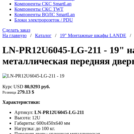
Компоненты СКС SmartLan
Компоненты СКС TWT
Компоненты ВОЛС SmartLan
Блоки электророзеток / PDU
Сделать заказ
На главную
/
Каталог
/
19" Монтажные шкафы LANDE
LN-PR12U6045-LG-211 - 19" н
металлическая передняя двер
Курс USD
80,9293 руб.
279.13 $
Розница
Характеристики:
Артикул:
LN-PR12U6045-LG-211
Высота: 12U
Габариты: 600х450x640 мм
Нагрузка: до 100 кг.
Передняя дверь: сплошная металлическая