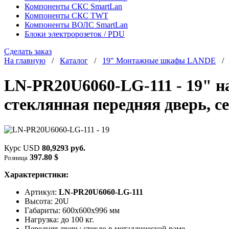
Компоненты СКС SmartLan
Компоненты СКС TWT
Компоненты ВОЛС SmartLan
Блоки электророзеток / PDU
Сделать заказ
На главную
/
Каталог
/
19" Монтажные шкафы LANDE
LN-PR20U6060-LG-111 - 19" н
стеклянная передняя дверь, с
Курс USD
80,9293 руб.
397.80 $
Розница
Характеристики:
Артикул:
LN-PR20U6060-LG-111
Высота: 20U
Габариты: 600х600x996 мм
Нагрузка: до 100 кг.
Передняя дверь: стекло в металлической раме