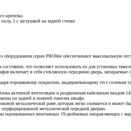
ого крепежа
полу, 1 с заглушкой на задней стенке
о оборудования серии PROline обеспечивают максимальную оп
состоянии, что позволяет использовать их для установки тяжел
афов включает в себя стеклянную переднюю дверь, запираемые 
даря порошковому покрытию, выдерживающему тест солевым ту
блока активной вентиляции и раздвижным кабельным вводом 1
жены на задней и нижней панелях шкафа.
боковой металлической раме, которая легко снимается и может б
и перфорированной металлической передней дверью.
пары оцинкованных монтажных 19-дюймовых направляющих с ма