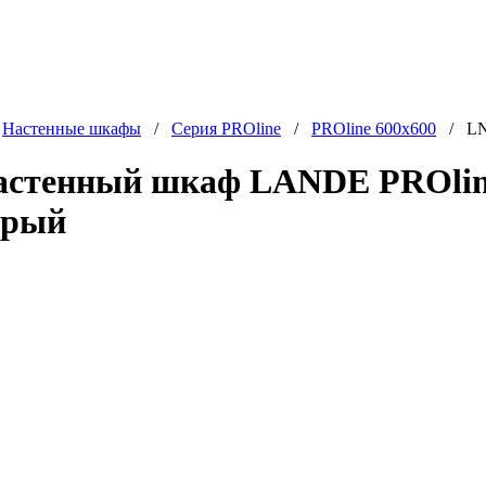
/
Настенные шкафы
/
Серия PROline
/
PROline 600x600
/ LN-
астенный шкаф LANDE PROline
ерый